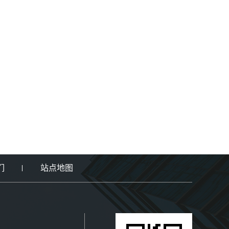
们
站点地图