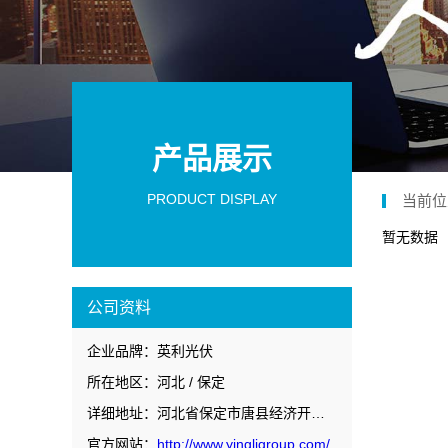
产品展示
PRODUCT DISPLAY
当前位
暂无数据
公司资料
企业品牌：英利光伏
所在地区：河北 / 保定
详细地址：河北省保定市唐县经济开发区长古城工业园
官方网站：
http://www.yingligroup.com/