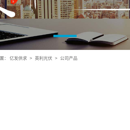
置：
亿发供求
>
英利光伏
>
公司产品